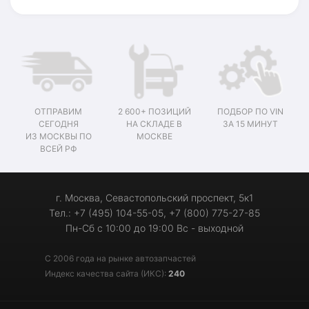
ОТПРАВИМ
2 600+ ПОЗИЦИЙ
ПОДБОР ПО VIN
СЕГОДНЯ
НА СКЛАДЕ В
ЗА 15 МИНУТ
ИЗ МОСКВЫ ПО
МОСКВЕ
ВСЕЙ РФ
г. Москва, Севастопольский проспект, 5к1
Тел.: +7 (495) 104-55-05, +7 (800) 775-27-85
Пн-Сб с 10:00 до 19:00 Вс - выходной
С 2006 года на рынке автозапчастей
Индекс качества сайта (ИКС):
240