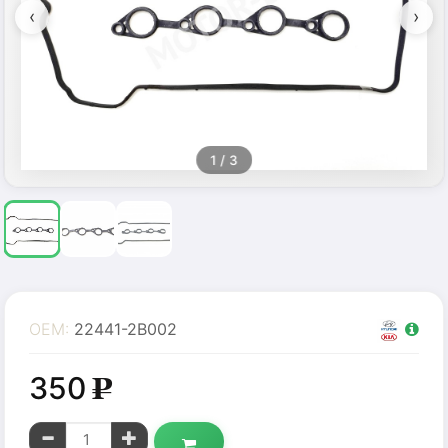
‹
›
1
/ 3
OEM:
22441-2B002
350
g