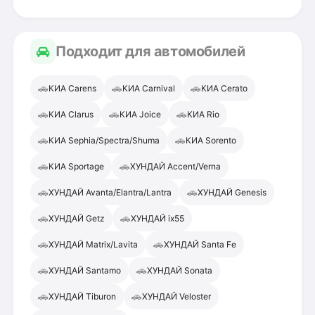
Подходит для автомобилей
🚗
🚗
🚗
КИА Carens
КИА Carnival
КИА Cerato
🚗
🚗
🚗
КИА Clarus
КИА Joice
КИА Rio
🚗
🚗
КИА Sephia/Spectra/Shuma
КИА Sorento
🚗
🚗
КИА Sportage
ХУНДАЙ Accent/Verna
🚗
🚗
ХУНДАЙ Avanta/Elantra/Lantra
ХУНДАЙ Genesis
🚗
🚗
ХУНДАЙ Getz
ХУНДАЙ ix55
🚗
🚗
ХУНДАЙ Matrix/Lavita
ХУНДАЙ Santa Fe
🚗
🚗
ХУНДАЙ Santamo
ХУНДАЙ Sonata
🚗
🚗
ХУНДАЙ Tiburon
ХУНДАЙ Veloster