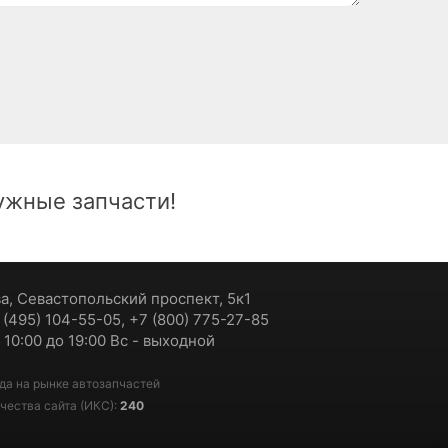
жные запчасти!
ва, Севастопольский проспект, 5к1
7 (495) 104-55-05, +7 (800) 775-27-85
 10:00 до 19:00 Вс - выходной
да на рынке автозапчастей
чества сайта (ИКС):
240