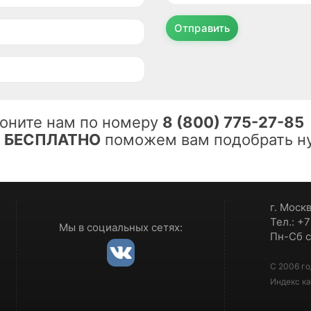
Отправить
оните нам по номеру
8 (800) 775-27-85
ы
БЕСПЛАТНО
поможем вам подобрать ну
г. Моск
Тел.: +
Мы в социальных сетях:
Пн-Сб с
С 2006 го
Индекс ка