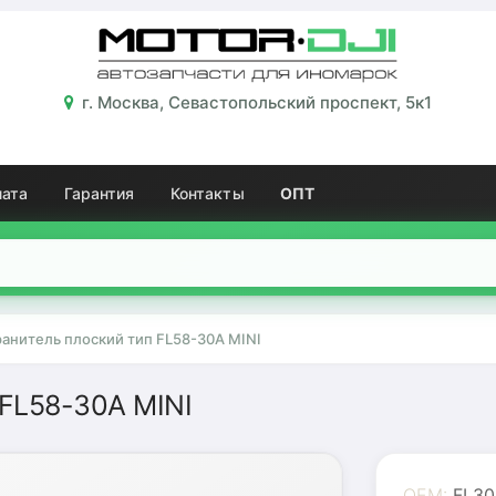
г. Москва, Севастопольский проспект, 5к1
лата
Гарантия
Контакты
ОПТ
анитель плоский тип FL58-30A MINI
FL58-30A MINI
OEM:
FL30