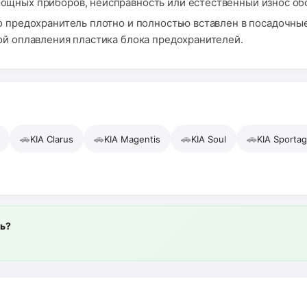
ощных приборов, неисправность или естественный износ об
о предохранитель плотно и полностью вставлен в посадочные
ой оплавления пластика блока предохранителей.
🚗
🚗
🚗
🚗
KIA Clarus
KIA Magentis
KIA Soul
KIA Sporta
ль?