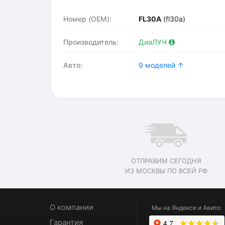
Номер (OEM):
FL30A
(fl30a)
Производитель:
ДиаЛУЧ
Авто:
9 моделей ↑
ОТПРАВИМ СЕГОДНЯ
ИЗ МОСКВЫ ПО ВСЕЙ РФ
О компании
Мы на Яндексе и Авито:
Гарантия