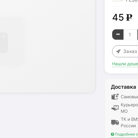
45
g
Зака
Нашли деше
Доставка
Самовыв
Курьеро
МО
ТК и EM
России
Подробнее о 