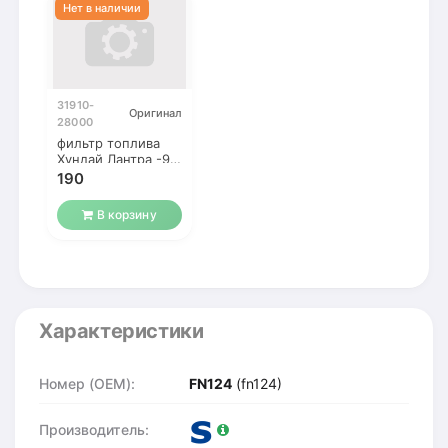
31910-
Оригинал
28000
фильтр топлива
Хундай Лантра -95
г.
190
В корзину
Характеристики
Номер (OEM):
FN124
(fn124)
Производитель: