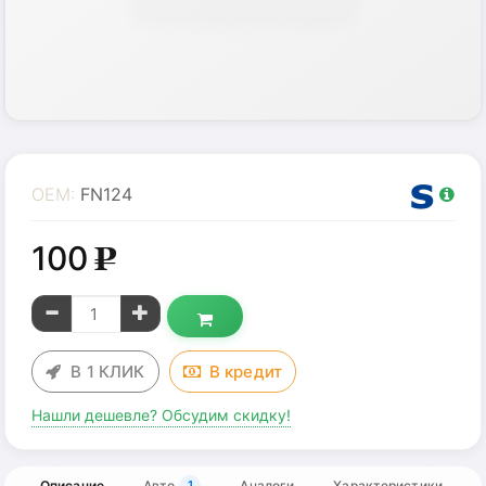
OEM:
FN124
100
g
В 1 КЛИК
В
кредит
Нашли дешевле? Обсудим скидку!
Описание
Авто
Аналоги
Характеристики
1