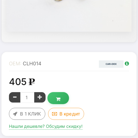
OEM:
CLH014
405
g
В 1 КЛИК
В
кредит
Нашли дешевле? Обсудим скидку!