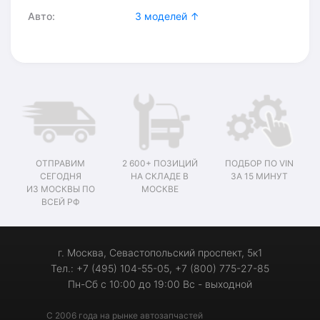
Авто:
3 моделей ↑
ОТПРАВИМ
2 600+ ПОЗИЦИЙ
ПОДБОР ПО VIN
СЕГОДНЯ
НА СКЛАДЕ В
ЗА 15 МИНУТ
ИЗ МОСКВЫ ПО
МОСКВЕ
ВСЕЙ РФ
г. Москва, Севастопольский проспект, 5к1
Тел.: +7 (495) 104-55-05, +7 (800) 775-27-85
Пн-Сб с 10:00 до 19:00 Вс - выходной
С 2006 года на рынке автозапчастей