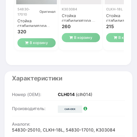
54830-
K303084
CLKH-18L
Оригинал
17010
Стойка
Стойка
стабилизатора,
стабилизатора
Стойка
передняя, левая
Accent 2 (Акце
стабилизатора
260
215
ТагАЗ) / Matrix
Accent 2 (Акцент
320
ТагАЗ) / Matrix
В корзину
В корзину
В корзину
Характеристики
Номер (OEM):
CLH014
(clh014)
Производитель:
Аналоги:
54830-25010, CLKH-18L, 54830-17010, K303084