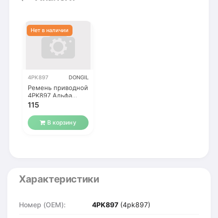
4PK897
DONGIL
Ремень приводной
4PK897 Альфа
SOHC
115
В корзину
Характеристики
Номер (OEM):
4PK897
(4pk897)