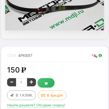
OEM:
4PK897
150
g
В 1 КЛИК
В
кредит
Нашли дешевле? Обсудим скидку!