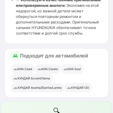
или проверенные аналоги:
Экономия на этой
недорогой, но важной детали может
обернуться повторным ремонтом и
дополнительными расходами. Оригинальный
сальник HYUNDAI/KIA обеспечивает точное
соответствие и долгий срок службы.
Подходит для автомобилей
🚗
🚗
🚗
КИА Ceed
КИА Cerato
КИА Soul
🚗
ХУНДАЙ Accent/Verna
🚗
🚗
ХУНДАЙ Avanta/Elantra/Lantra
ХУНДАЙ i30
🔍