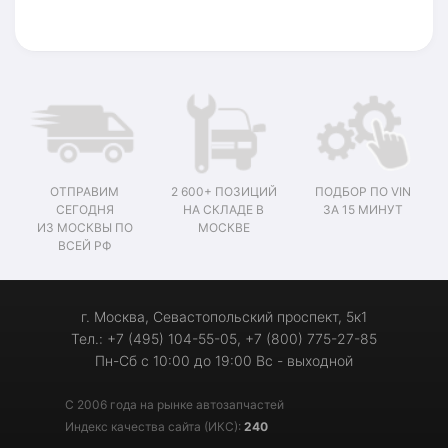
ОТПРАВИМ
2 600+ ПОЗИЦИЙ
ПОДБОР ПО VIN
СЕГОДНЯ
НА СКЛАДЕ В
ЗА 15 МИНУТ
ИЗ МОСКВЫ ПО
МОСКВЕ
ВСЕЙ РФ
г. Москва, Севастопольский проспект, 5к1
Тел.: +7 (495) 104-55-05, +7 (800) 775-27-85
Пн-Сб с 10:00 до 19:00 Вс - выходной
С 2006 года на рынке автозапчастей
Индекс качества сайта (ИКС):
240