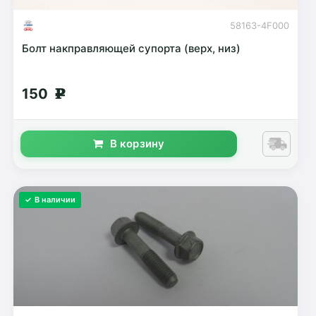
58163-4F000
Болт накправляющей супорта (верх, низ)
150
g
В корзину
✓ В наличии