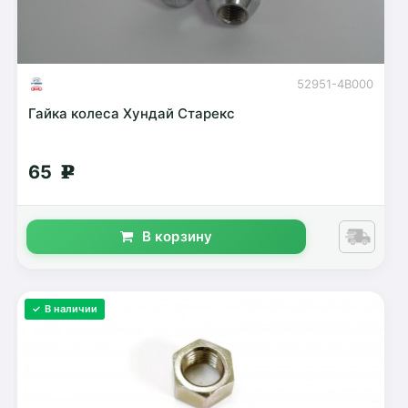
52951-4B000
Гайка колеса Хундай Старекс
65
g
В корзину
✓ В наличии