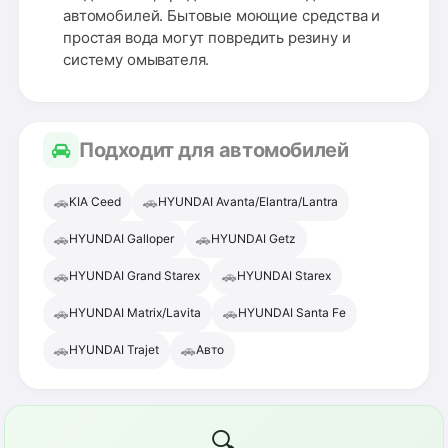
автомобилей. Бытовые моющие средства и
простая вода могут повредить резину и
систему омывателя.
Подходит для автомобилей
🚗
🚗
KIA Ceed
HYUNDAI Avanta/Elantra/Lantra
🚗
🚗
HYUNDAI Galloper
HYUNDAI Getz
🚗
🚗
HYUNDAI Grand Starex
HYUNDAI Starex
🚗
🚗
HYUNDAI Matrix/Lavita
HYUNDAI Santa Fe
🚗
🚗
HYUNDAI Trajet
Авто
🔍