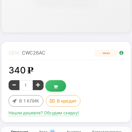
OEM:
CWC26AC
340
g
В 1 КЛИК
В
кредит
Нашли дешевле? Обсудим скидку!
Описание
Авто
Аналоги
Характеристики
10