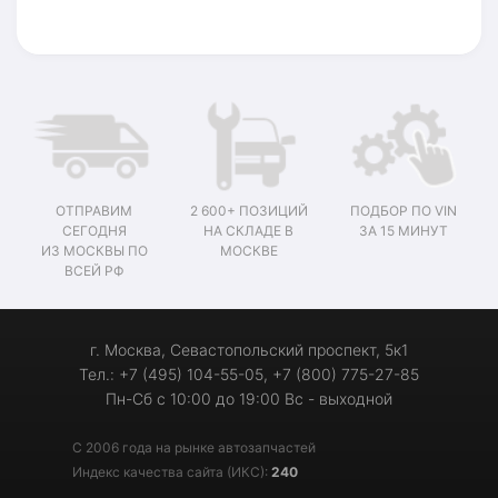
ОТПРАВИМ
2 600+ ПОЗИЦИЙ
ПОДБОР ПО VIN
СЕГОДНЯ
НА СКЛАДЕ В
ЗА 15 МИНУТ
ИЗ МОСКВЫ ПО
МОСКВЕ
ВСЕЙ РФ
г. Москва, Севастопольский проспект, 5к1
Тел.: +7 (495) 104-55-05, +7 (800) 775-27-85
Пн-Сб с 10:00 до 19:00 Вс - выходной
С 2006 года на рынке автозапчастей
Индекс качества сайта (ИКС):
240