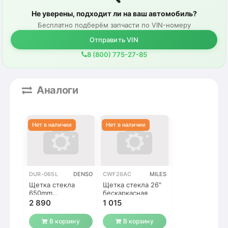
Не уверены, подходит ли на ваш автомобиль?
Бесплатно подберём запчасти по VIN-номеру
Отправить VIN
8 (800) 775-27-85
Аналоги
DUR-065L
DENSO
CWF26AC
MILES
Щетка стекла
Щетка стекла 26"
650mm
бескаркасная
(гибридная)
2 890
1 015
В корзину
В корзину