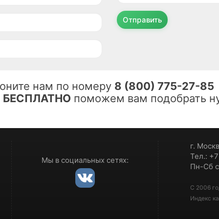
Отправить
оните нам по номеру
8 (800) 775-27-85
ы
БЕСПЛАТНО
поможем вам подобрать ну
г. Моск
Тел.: +
Мы в социальных сетях:
Пн-Сб с
С 2006 го
Индекс ка