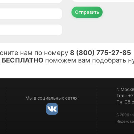
Отправить
оните нам по номеру
8 (800) 775-27-85
ы
БЕСПЛАТНО
поможем вам подобрать ну
г. Моск
Тел.: +
Мы в социальных сетях:
Пн-Сб с
С 2006 го
Индекс ка