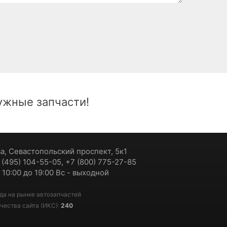
жные запчасти!
ва, Севастопольский проспект, 5к1
7 (495) 104-55-05, +7 (800) 775-27-85
 10:00 до 19:00 Вс - выходной
да на рынке автозапчастей
чества сайта (ИКС):
240