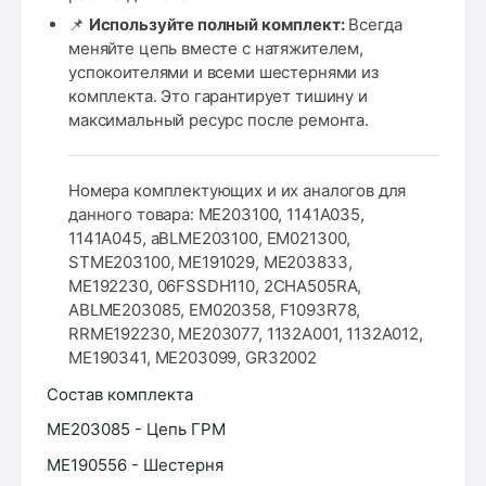
📌
Используйте полный комплект:
Всегда
меняйте цепь вместе с натяжителем,
успокоителями и всеми шестернями из
комплекта. Это гарантирует тишину и
максимальный ресурс после ремонта.
Номера комплектующих и их аналогов для
данного товара: ME203100, 1141A035,
1141A045, aBLME203100, EM021300,
STME203100, ME191029, ME203833,
ME192230, 06FSSDH110, 2CHA505RA,
ABLME203085, EM020358, F1093R78,
RRME192230, ME203077, 1132A001, 1132A012,
ME190341, ME203099, GR32002
Состав комплекта
ME203085 - Цепь ГРМ
ME190556 - Шестерня