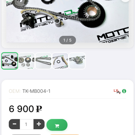
1
/ 5
OEM:
TK-MB004-1
6 900
g