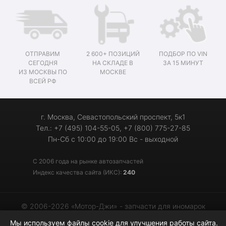
ОТПРАВИМ
2 600+ ПОЗИЦИЙ
ПОДБОР ПО VIN
СЕГОДНЯ
НА СКЛАДЕ В
ЗА 15 МИНУТ
ИЗ МОСКВЫ ПО
МОСКВЕ
ВСЕЙ РФ
г. Москва, Севастопольский проспект, 5к1
Тел.: +7 (495) 104-55-05, +7 (800) 775-27-85
Пн-Сб с 10:00 до 19:00 Вс - выходной
С 2006 года на рынке автозапчастей
Индекс качества сайта (ИКС):
240
© 2006-2026 «Мотор-Джи» - запчасти для иномарок
Мы используем файлы cookie для улучшения работы сайта.