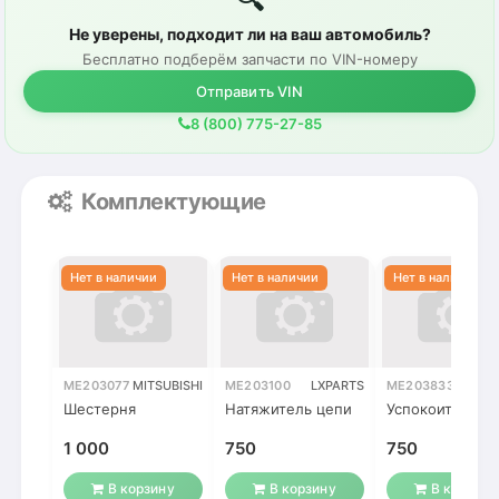
Не уверены, подходит ли на ваш автомобиль?
Бесплатно подберём запчасти по VIN-номеру
Отправить VIN
8 (800) 775-27-85
Комплектующие
ME203077
MITSUBISHI
ME203100
LXPARTS
ME203833
MITSUB
Шестерня
Натяжитель цепи
Успокоитель ц
1 000
750
750
В корзину
В корзину
В корзину