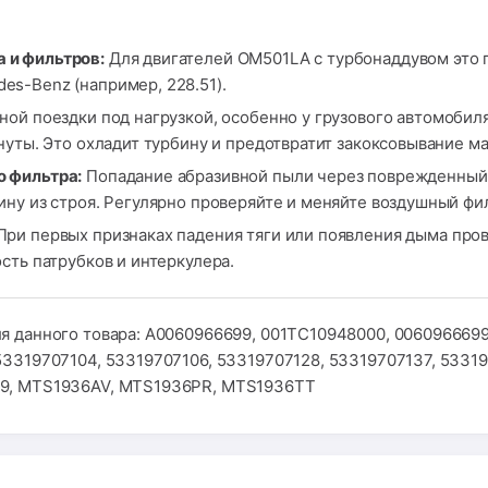
 и фильтров:
Для двигателей OM501LA с турбонаддувом это п
s-Benz (например, 228.51).
ой поездки под нагрузкой, особенно у грузового автомобил
нуты. Это охладит турбину и предотвратит закоксовывание м
о фильтра:
Попадание абразивной пыли через поврежденный 
ну из строя. Регулярно проверяйте и меняйте воздушный фи
ри первых признаках падения тяги или появления дыма про
сть патрубков и интеркулера.
я данного товара: A0060966699, 001TC10948000, 0060966699
53319707104, 53319707106, 53319707128, 53319707137, 5331
99, MTS1936AV, MTS1936PR, MTS1936TT