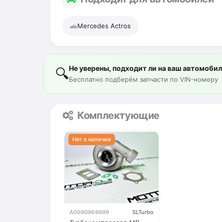
🚗
Mercedes Actros
Не уверены, подходит ли на ваш автомоби
🔍
Бесплатно подберём запчасти по VIN-номеру
Комплектующие
A0060966699
SLTurbo