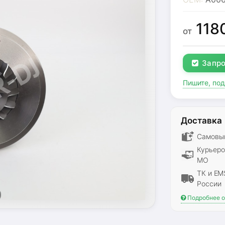
118
от
Запро
Пишите, по
Доставка
Самовыв
Курьеро
МО
ТК и EM
России
Подробнее о 