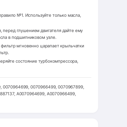
равило №1. Используйте только масла,
я, перед глушением двигателя дайте ему
асла в подшипниковом узле.
фильтр мгновенно царапает крыльчатки
льтр.
веряйте состояние турбокомпрессора,
, 0070964699, 0070966499, 0070967899,
9887137, A0070964699, A0070966499,