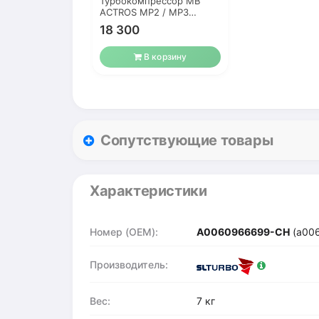
Турбокомпрессор MB
ACTROS MP2 / MP3
OM501LA 12L
18 300
В корзину
Сопутствующие товары
Характеристики
Номер (OEM):
A0060966699-CH
(a00
Производитель:
Вес:
7 кг