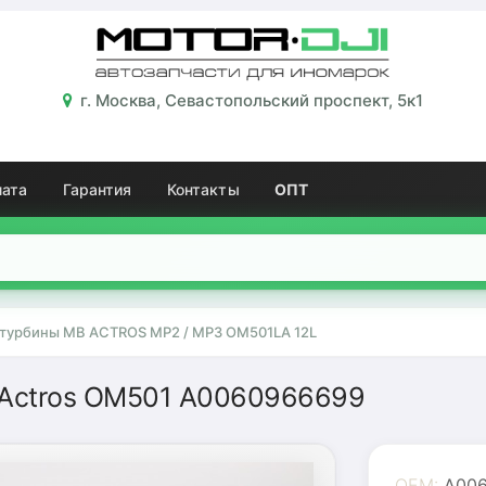
г. Москва, Севастопольский проспект, 5к1
лата
Гарантия
Контакты
ОПТ
турбины MB ACTROS MP2 / MP3 OM501LA 12L
 Actros OM501 A0060966699
OEM:
A006