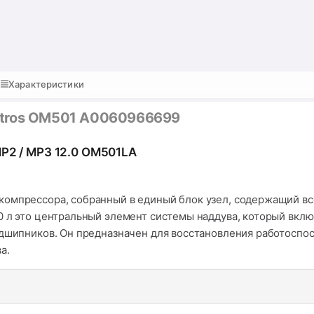
Характеристики
ctros OM501 A0060966699
P2 / MP3 12.0 OM501LA
компрессора, собранный в единый блок узел, содержащий 
0 л это центральный элемент системы наддува, который вкл
одшипников. Он предназначен для восстановления работоспо
а.