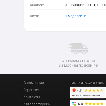
Аналоги:
A0060966699-CH, 1000
Авто:
1 моделей ↑
ОТПРАВИМ СЕГОДНЯ
ИЗ МОСКВЫ ПО ВСЕЙ РФ
О компании
Мы на Яндексе и Авито:
Гарантия
Контакты
Каталог турбин
4.9