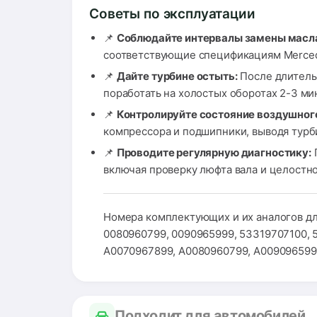
Советы по эксплуатации
📌
Соблюдайте интервалы замены масла
соответствующие спецификациям Mercede
📌
Дайте турбине остыть:
После длительн
поработать на холостых оборотах 2-3 ми
📌
Контролируйте состояние воздушног
компрессора и подшипники, выводя турби
📌
Проводите регулярную диагностику:
П
включая проверку люфта вала и целостно
Номера комплектующих и их аналогов дл
0080960799, 0090965999, 53319707100, 
A0070967899, A0080960799, A00909659
Подходит для автомобилей