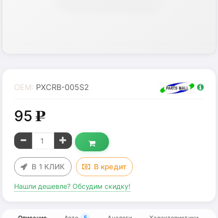
OEM:
PXCRB-005S2
95
g
В 1 КЛИК
В
кредит
Нашли дешевле? Обсудим скидку!
Описание
Авто
Аналоги
Характеристики
5