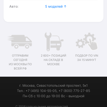
Авто:
5 моделей ↑
ОТПРАВИМ
2 600+ ПОЗИЦИЙ
ПОДБОР ПО VIN
СЕГОДНЯ
НА СКЛАДЕ В
ЗА 15 МИНУТ
ИЗ МОСКВЫ ПО
МОСКВЕ
ВСЕЙ РФ
г. Москва, Севастопольский проспект, 5к1
Тел.: +7 (495) 104-55-05, +7 (800) 775-27-85
Пн-Сб с 10:00 до 19:00 Вс - выходной
С 2006 года на рынке автозапчастей