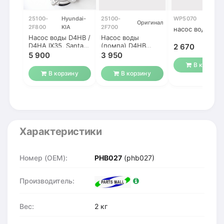
25100-
Hyundai-
25100-
WP5070
V
Оригинал
2F800
KIA
2F700
насос воды
Насос воды D4HB /
Насос воды
D4HA IX35, Santa
(помпа) D4HB
2 670
Fe, Sorento,
Santa Fe New /
5 900
3 950
Sportage
ix35 / Sorento /
В корзину
Sportage 2.2
В корзину
В корзину
Характеристики
Номер (OEM):
PHB027
(phb027)
Производитель:
Вес:
2 кг