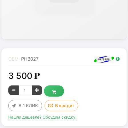
OEM:
PHB027
3 500
g
В 1 КЛИК
В
кредит
Нашли дешевле? Обсудим скидку!