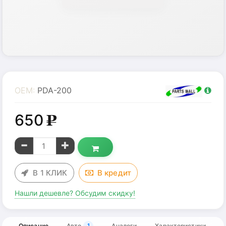
OEM:
PDA-200
650
g
В 1 КЛИК
В
кредит
Нашли дешевле? Обсудим скидку!
Описание
Авто
Аналоги
Характеристики
1