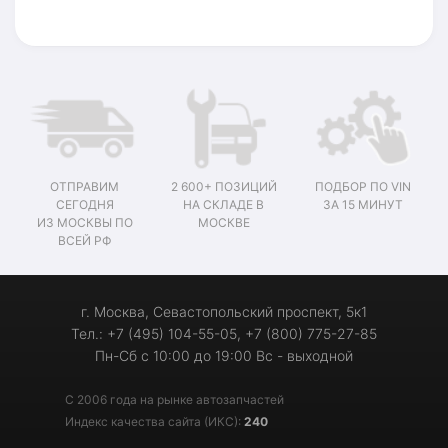
ОТПРАВИМ
2 600+ ПОЗИЦИЙ
ПОДБОР ПО VIN
СЕГОДНЯ
НА СКЛАДЕ В
ЗА 15 МИНУТ
ИЗ МОСКВЫ ПО
МОСКВЕ
ВСЕЙ РФ
г. Москва, Севастопольский проспект, 5к1
Тел.: +7 (495) 104-55-05, +7 (800) 775-27-85
Пн-Сб с 10:00 до 19:00 Вс - выходной
С 2006 года на рынке автозапчастей
Индекс качества сайта (ИКС):
240