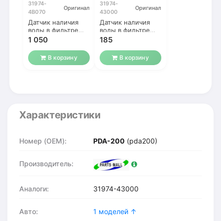
31974-
31974-
Оригинал
Оригинал
4B070
43000
Датчик наличия
Датчик наличия
воды в фильтре
воды в фильтре
Хундай
Хундай
1 050
185
В корзину
В корзину
Характеристики
Номер (OEM):
PDA-200
(pda200)
Производитель:
Аналоги:
31974-43000
Авто:
1 моделей ↑