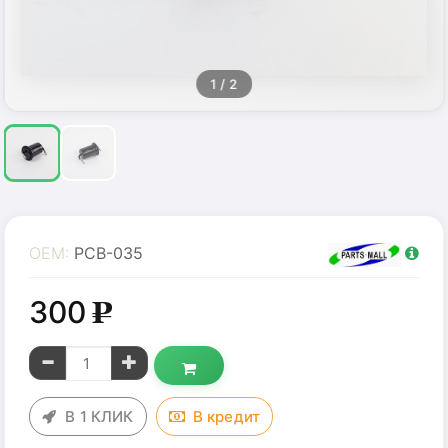
1
/ 2
OEM:
PCB-035
300
g
В 1 КЛИК
В
кредит