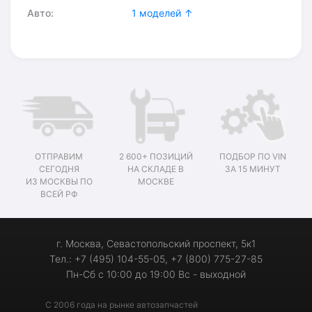
Авто:
1 моделей ↑
ОТПРАВИМ
2 600+ ПОЗИЦИЙ
ПОДБОР ПО VIN
СЕГОДНЯ
НА СКЛАДЕ В
ЗА 15 МИНУТ
ИЗ МОСКВЫ ПО
МОСКВЕ
ВСЕЙ РФ
г. Москва, Севастопольский проспект, 5к1
Тел.: +7 (495) 104-55-05, +7 (800) 775-27-85
Пн-Сб с 10:00 до 19:00 Вс - выходной
С 2006 года на рынке автозапчастей