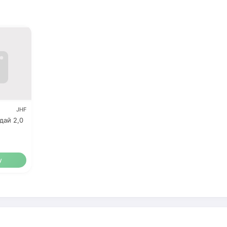
JHF
дай 2,0
у