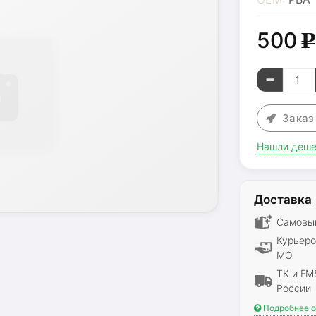
500
Зака
Нашли деше
Доставка
Самовыв
Курьеро
МО
ТК и EM
России
Подробнее о 