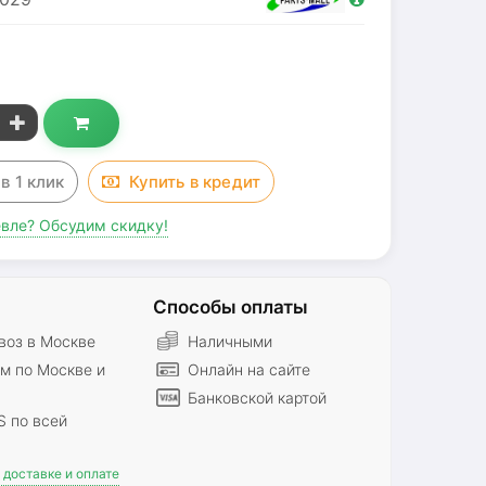
g
з
в 1 клик
Купить в
кредит
вле? Обсудим скидку!
Способы оплаты
оз в Москве
Наличными
м по Москве и
Онлайн на сайте
Банковской картой
S по всей
доставке и оплате