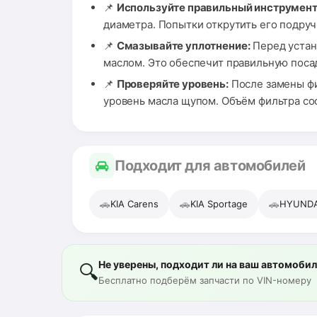
📌
Используйте правильный инструмент
диаметра. Попытки открутить его подру
📌
Смазывайте уплотнение:
Перед устан
маслом. Это обеспечит правильную поса
📌
Проверяйте уровень:
После замены фил
уровень масла щупом. Объём фильтра сос
Подходит для автомобилей
🚗
🚗
🚗
KIA Carens
KIA Sportage
HYUNDAI
Не уверены, подходит ли на ваш автомоби
🔍
Бесплатно подберём запчасти по VIN-номеру