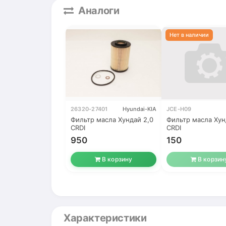
Аналоги
26320-27401
Hyundai-KIA
JCE-H09
Фильтр масла Хундай 2,0
Фильтр масла Хун
CRDI
CRDI
950
150
В корзину
В корзин
Характеристики