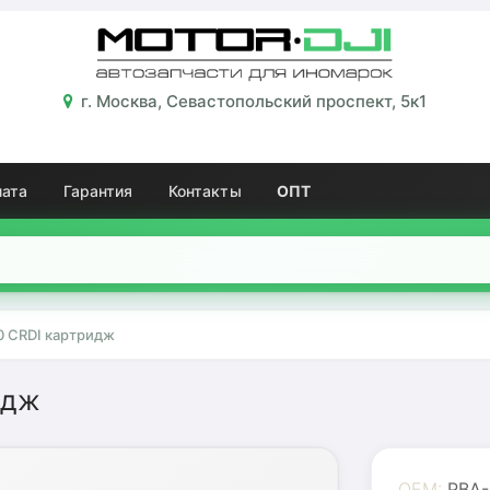
г. Москва, Севастопольский проспект, 5к1
лата
Гарантия
Контакты
ОПТ
0 CRDI картридж
идж
OEM:
PBA-