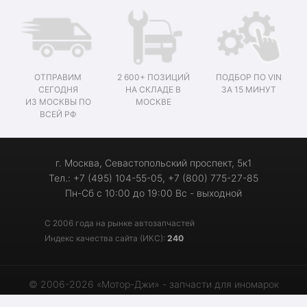
ОТПРАВИМ
2 600+ ПОЗИЦИЙ
ПОДБОР ПО VIN
СЕГОДНЯ
НА СКЛАДЕ В
ЗА 15 МИНУТ
ИЗ МОСКВЫ ПО
МОСКВЕ
ВСЕЙ РФ
г. Москва, Севастопольский проспект, 5к1
Тел.: +7 (495) 104-55-05, +7 (800) 775-27-85
Пн-Сб с 10:00 до 19:00 Вс - выходной
С 2006 года на рынке автозапчастей
Индекс качества сайта (ИКС):
240
© 2006-2026 «Мотор-Джи» - запчасти для иномарок