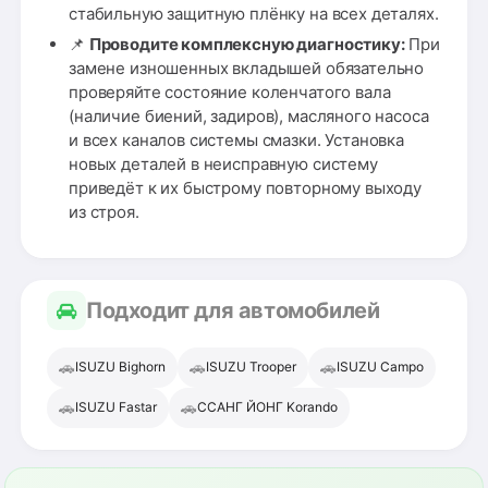
стабильную защитную плёнку на всех деталях.
📌
Проводите комплексную диагностику:
При
замене изношенных вкладышей обязательно
проверяйте состояние коленчатого вала
(наличие биений, задиров), масляного насоса
и всех каналов системы смазки. Установка
новых деталей в неисправную систему
приведёт к их быстрому повторному выходу
из строя.
Подходит для автомобилей
🚗
🚗
🚗
ISUZU Bighorn
ISUZU Trooper
ISUZU Campo
🚗
🚗
ISUZU Fastar
ССАНГ ЙОНГ Korando