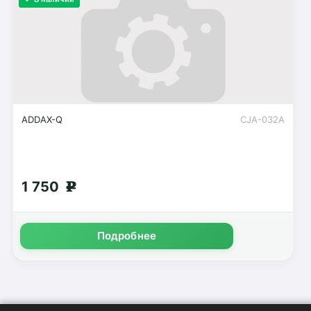
ADDAX-Q
CJA-032A
1 750
g
Подробнее