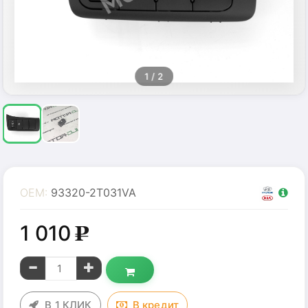
1
/ 2
OEM:
93320-2T031VA
1 010
g
В 1 КЛИК
В
кредит