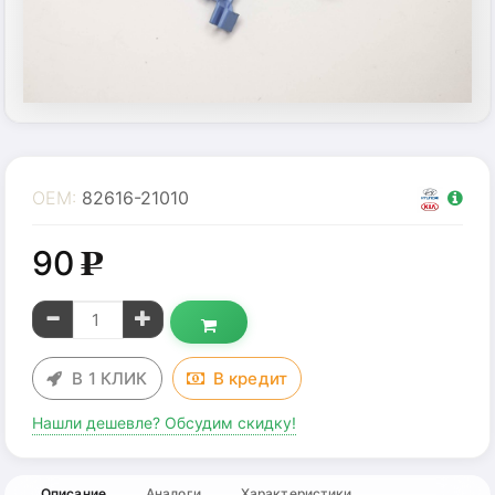
OEM:
82616-21010
90
g
В 1 КЛИК
В
кредит
Нашли дешевле? Обсудим скидку!
Описание
Аналоги
Характеристики