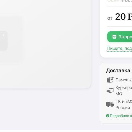
20
от
Запро
Пишите, по
Доставка
Самовыв
Курьеро
МО
ТК и EM
России
Подробнее о 