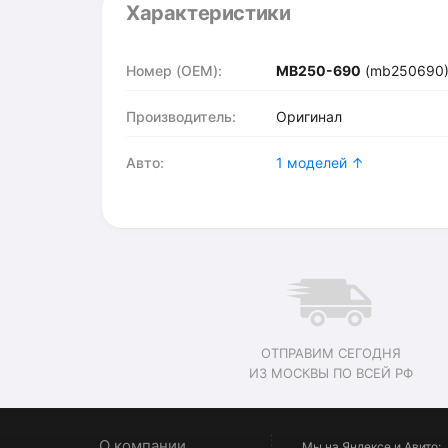
Характеристики
Номер (OEM):
MB250-690
(mb250690
Производитель:
Оригинал
Авто:
1 моделей ↑
ОТПРАВИМ СЕГОДНЯ
ИЗ МОСКВЫ ПО ВСЕЙ РФ
О компании
Мы на Яндексе и Авито: