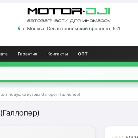
г. Москва, Севастопольский проспект, 5к1
лата
Гарантия
Контакты
ОПТ
олт подушки кузова Galloper (Галлопер)
 (Галлопер)
OEM:
MB25