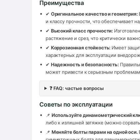
Преимущества
✔
Оригинальное качество и геометрия:
и классу прочности, что обеспечивает н
✔
Высокий класс прочности:
Изготовлен
растяжение и срез, что критически важно
✔
Коррозионная стойкость:
Имеет защит
характерных для эксплуатации внедорож
✔
Надежность и безопасность:
Правильн
может привести к серьезным проблемам
❓ FAQ: частые вопросы
Советы по эксплуатации
📌
Используйте динамометрический кл
либо к излишней затяжке (можно сорвать
📌
Меняйте болты парами на одной оси.
симметричных болта для равномерности 