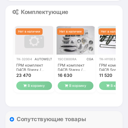
Комплектующие
TK-32004
AUTOWELT
1SCC800RA
CGA
TK-HY003-2
LXP
ГРМ комплект
ГРМ комплект
ГРМ комплект
D4CB Starex /
D4CB Starex /
D4CB Sorento,
Grand Starex /
Grand Starex /
Starex, Porter 2
23 470
16 630
11 520
Sorento / Porter 2
Sorento / Porter 2
2.5 CRDi
2.5 CRDi
В корзину
В корзину
В корзину
Сопутствующие товары