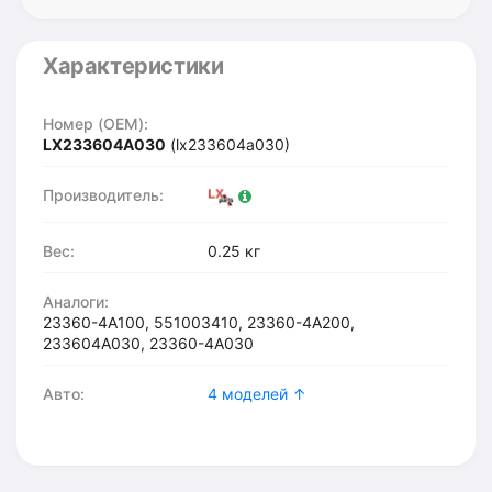
Характеристики
Номер (OEM):
LX233604A030
(lx233604a030)
Производитель:
Вес:
0.25 кг
Аналоги:
23360-4A100, 551003410, 23360-4A200,
233604A030, 23360-4A030
Авто:
4 моделей ↑