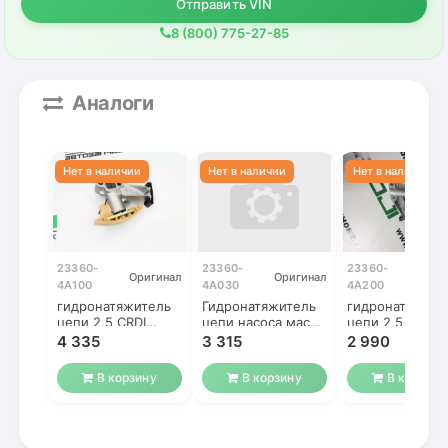
Отправить VIN
8 (800) 775-27-85
Аналоги
23360-
23360-
23360-
Оригинал
Оригинал
Ориг
4A100
4A030
4A200
гидронатяжитель
Гидронатяжитель
гидронатяжите
цепи 2,5 CRDI
цепи насоса масла
цепи 2,5 CRDI
насоса масла
(ГРМ) D4CB
насоса масла
4 335
3 315
2 990
Sorento
оригинал
В корзину
В корзину
В корзину