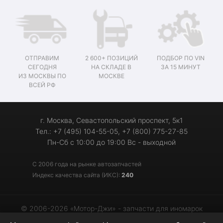
ОТПРАВИМ
2 600+ ПОЗИЦИЙ
ПОДБОР ПО VIN
СЕГОДНЯ
НА СКЛАДЕ В
ЗА 15 МИНУТ
ИЗ МОСКВЫ ПО
МОСКВЕ
ВСЕЙ РФ
г. Москва, Севастопольский проспект, 5к1
Тел.: +7 (495) 104-55-05, +7 (800) 775-27-85
Пн-Сб с 10:00 до 19:00 Вс - выходной
С 2006 года на рынке автозапчастей
Индекс качества сайта (ИКС):
240
© 2006-2026 «Мотор-Джи» - запчасти для иномарок