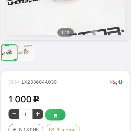
1
/ 2
OEM:
LX233604A030
1 000
g
В 1 КЛИК
В
кредит