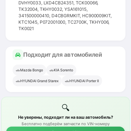
DVHY0033, LXD4CB24351, TCK00066,
TK32004, TKHY0032, YSA161015,
341500000410, D4CBGRMKIT, HC900009KIT,
KTC1045, P072001000, TC2700K, TKHY006,
TK0021
Подходит для автомобилей
🚗
🚗
Mazda Bongo
KIA Sorento
🚗
🚗
HYUNDAI Grand Starex
HYUNDAI Porter II
🔍
Не уверены, подходит ли на ваш автомобиль?
Бесплатно подберём запчасти по VIN-номеру