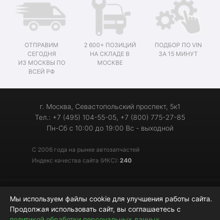
ОТПРАВИМ
2 600+ ПОЗИЦИЙ
ПОДБОР ПО VIN
СЕГОДНЯ
НА СКЛАДЕ В
ЗА 15 МИНУТ
ИЗ МОСКВЫ ПО
МОСКВЕ
ВСЕЙ РФ
г. Москва, Севастопольский проспект, 5к1
Тел.: +7 (495) 104-55-05, +7 (800) 775-27-85
Пн-Сб с 10:00 до 19:00 Вс - выходной
С 2006 года на рынке автозапчастей
Индекс качества сайта (ИКС):
240
© 2006-2026 «Мотор-Джи» - запчасти для иномарок
Мы используем файлы cookie для улучшения работы сайта.
Продолжая использовать сайт, вы соглашаетесь с
политикой обработки персональных данных
.