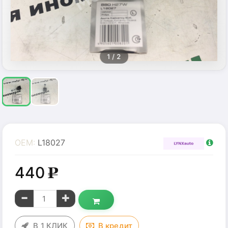
1
/ 2
OEM:
L18027
440
g
В 1 КЛИК
В
кредит