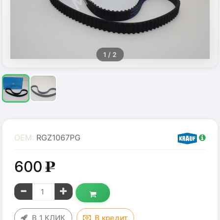
1
/ 2
OEM:
RGZ1067PG
600
g
В 1 КЛИК
В
кредит