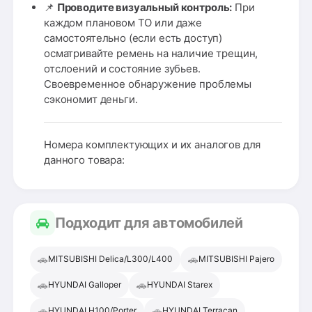
📌
Проводите визуальный контроль:
При
каждом плановом ТО или даже
самостоятельно (если есть доступ)
осматривайте ремень на наличие трещин,
отслоений и состояние зубьев.
Своевременное обнаружение проблемы
сэкономит деньги.
Номера комплектующих и их аналогов для
данного товара:
Подходит для автомобилей
🚗
🚗
MITSUBISHI Delica/L300/L400
MITSUBISHI Pajero
🚗
🚗
HYUNDAI Galloper
HYUNDAI Starex
🚗
🚗
HYUNDAI H100/Porter
HYUNDAI Terracan