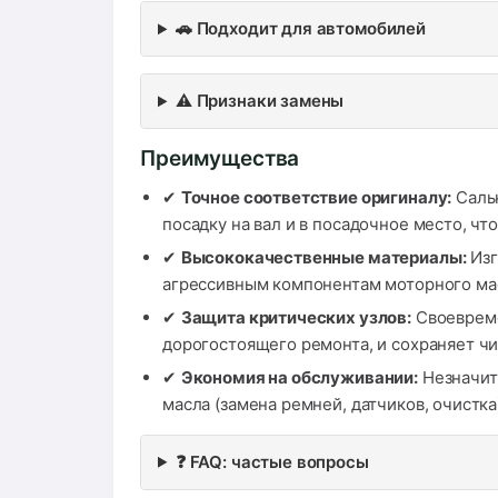
🚗 Подходит для автомобилей
⚠️ Признаки замены
Преимущества
✔
Точное соответствие оригиналу:
Сальн
посадку на вал и в посадочное место, чт
✔
Высококачественные материалы:
Изг
агрессивным компонентам моторного мас
✔
Защита критических узлов:
Своевреме
дорогостоящего ремонта, и сохраняет чи
✔
Экономия на обслуживании:
Незначит
масла (замена ремней, датчиков, очистк
❓ FAQ: частые вопросы