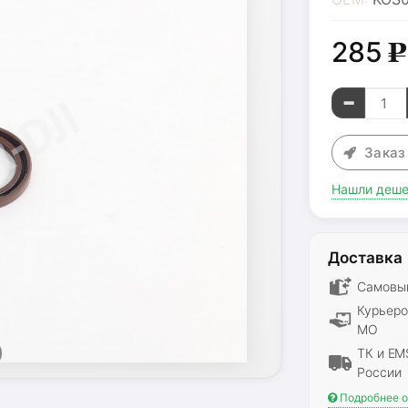
285
g
Зака
Нашли деше
Доставка
Самовыв
Курьеро
МО
ТК и EM
России
Подробнее о 