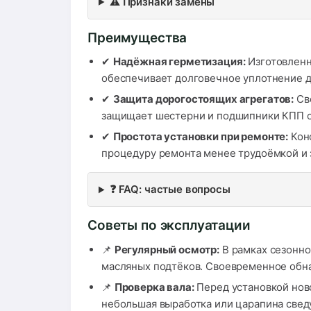
⚠️ Признаки замены
Преимущества
✔
Надёжная герметизация:
Изготовленн
обеспечивает долговечное уплотнение да
✔
Защита дорогостоящих агрегатов:
Сво
защищает шестерни и подшипники КПП о
✔
Простота установки при ремонте:
Конс
процедуру ремонта менее трудоёмкой и 
❓ FAQ: частые вопросы
Советы по эксплуатации
📌
Регулярный осмотр:
В рамках сезонно
масляных подтёков. Своевременное обн
📌
Проверка вала:
Перед установкой ново
небольшая выработка или царапина сведу