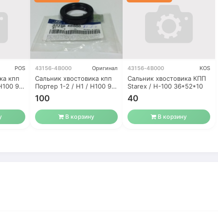
POS
43156-4B000
Оригинал
43156-4B000
KOS
ка кпп
Сальник хвостовика кпп
Сальник хвостовика КПП
Н100 97-
Портер 1-2 / H1 / Н100 97-
Starex / H-100 36*52*10
/ Bongo
100
40
у
В корзину
В корзину