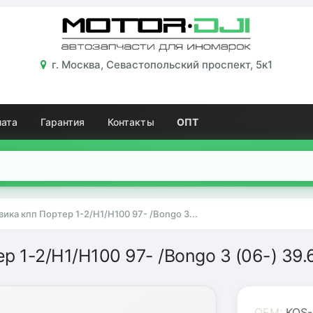
г. Москва, Севастопольский проспект, 5к1
лата
Гарантия
Контакты
ОПТ
ика кпп Портер 1-2/H1/Н100 97- /Bongo 3...
р 1-2/H1/Н100 97- /Bongo 3 (06-) 39.
OEM:
KOS-