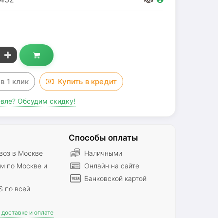
g
з
в 1 клик
Купить в
кредит
вле? Обсудим скидку!
Способы оплаты
оз в Москве
Наличными
м по Москве и
Онлайн на сайте
Банковской картой
S по всей
доставке и оплате