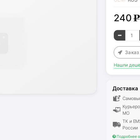
240
Зака
Нашли деше
Доставка
Самовыв
Курьеро
МО
ТК и EM
России
Подробнее о 