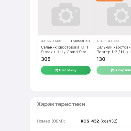
43156-4A001
Hyundai-KIA
43156-4A000
Сальник хвостовика КПП
Сальник хвостови
Starex / H-1 / Grand Starex
Портер 1-2 / H1 / 
/ Porter1-2
/ Bongo
305
130
В корзину
В корзин
Характеристики
Номер (OEM):
KOS-432
(kos432)