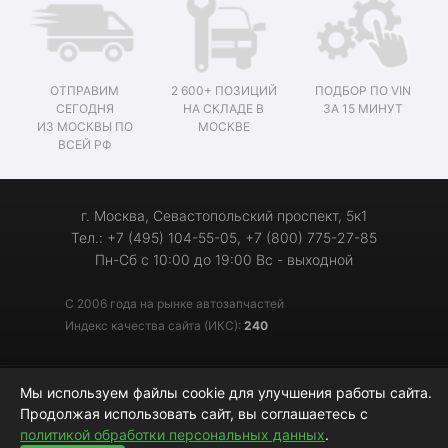
ОТПРАВИМ
2 600+ ПОЗИЦИЙ
ПОДБОР ПО VIN
СЕГОДНЯ
НА СКЛАДЕ В
ЗА 15 МИНУТ
ИЗ МОСКВЫ ПО
МОСКВЕ
ВСЕЙ РФ
г. Москва, Севастопольский проспект, 5к1
Тел.: +7 (495) 104-55-05, +7 (800) 775-27-85
Пн-Сб с 10:00 до 19:00 Вс - выходной
С 2006 года на рынке автозапчастей
Индекс качества сайта (ИКС):
240
Мы используем файлы cookie для улучшения работы сайта.
© 2006-2026 «Мотор-Джи» - запчасти для иномарок
Продолжая использовать сайт, вы соглашаетесь с
политикой обработки персональных данных
.