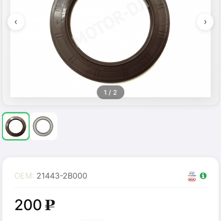
‹
›
1
/ 2
OEM:
21443-2B000
200
g