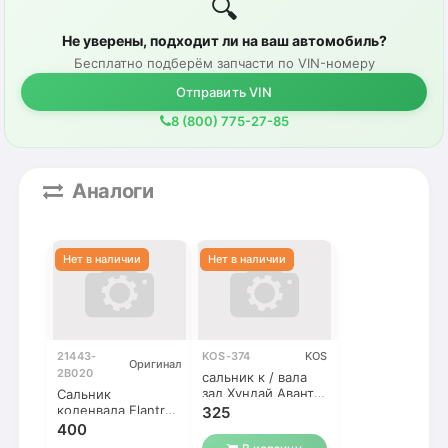
🔍
Не уверены, подходит ли на ваш автомобиль?
Бесплатно подберём запчасти по VIN-номеру
Отправить VIN
8 (800) 775-27-85
Аналоги
21443-
KOS-374
KOS
Оригинал
2B020
сальник к / вала
зад Хундай Аванта
Сальник
NEW 1.6
коленвала Elantra /
325
Ceed / Cerato /
400
Venga / Rio / Soul