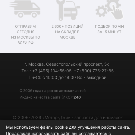
ОТПРАВИМ
2 600+ ПОЗИЦИЙ
ПОДБОР ПО VIN
СЕГОДНЯ
НА СКЛАДЕ В
ЗА 15 МИНУТ
ИЗ МОСКВЫ ПО
МОСКВЕ
ВСЕЙ РФ
г. Москва, Севастопольский проспект, 5к1
Тел.: +7 (495) 104-55-05, +7 (800) 775-27-85
Пн-Сб с 10:00 до 19:00 Вс - выходной
С 2006 года на рынке автозапчастей
Индекс качества сайта (ИКС):
240
© 2006-2026 «Мотор-Джи» - запчасти для иномарок
Мы используем файлы cookie для улучшения работы сайта.
Продолжая использовать сайт, вы соглашаетесь с