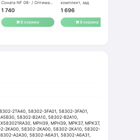
Соната NF 08- / Оптима
комплект, зад
10- K5
1 740
1 696
1 500
В корзину
В корзину
8302-2TA40, 58302-3FA01, 58302-3FA01,
A5B30, 58302-B2A10, 58302-B2A10,
 LX583021RA30, MPH39, MPH39, MPK37, MPK37,
02-2KA00, 58302-2KA00, 58302-2KA10, 58302-
58302-A2A30, 58302-A6A31, 58302-A6A31,