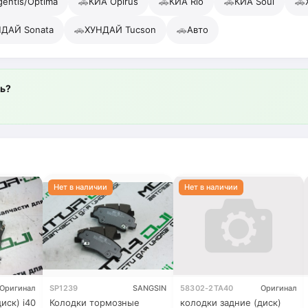
🚗
🚗
🚗
🚗
entis/Optima
КИА Opirus
КИА Rio
КИА Soul
🚗
🚗
ДАЙ Sonata
ХУНДАЙ Tucson
Авто
ль?
Оригинал
SP1239
SANGSIN
58302-2TA40
Оригинал
иск) i40
Колодки тормозные
колодки задние (диск)