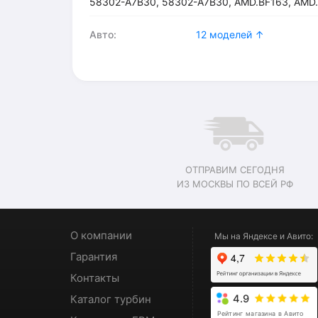
58302-A7B30, 58302-A7B30, AMD.BF163, AMD
Авто:
12 моделей ↑
ОТПРАВИМ СЕГОДНЯ
ИЗ МОСКВЫ ПО ВСЕЙ РФ
О компании
Мы на Яндексе и Авито:
Гарантия
Контакты
Каталог турбин
4.9
Рейтинг магазина в Авито