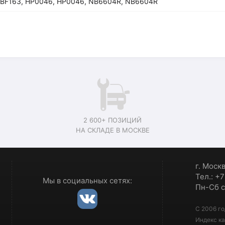
.BF163, HP0046, HP0046, NB6604R, NB6604R
2 600+ ПОЗИЦИЙ
НА СКЛАДЕ В МОСКВЕ
г. Моск
Тел.: +
Мы в социальных сетях:
Пн-Сб с
С 2006 го
Индекс ка