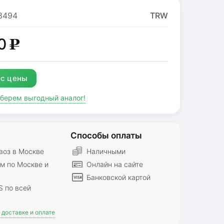
3494
TRW
0
g
с цены
дберем выгодный аналог!
Способы оплаты
оз в Москве
Наличными
м по Москве и
Онлайн на сайте
Банковской картой
S по всей
доставке и оплате