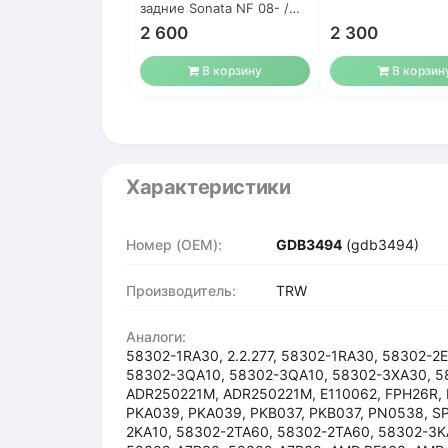
задние Sonata NF 08- /
Tucson 08- / Solaris
2 600
2 300
В корзину
В корзин
Характеристики
Номер (OEM):
GDB3494
(gdb3494)
Производитель:
TRW
Аналоги:
58302-1RA30, 2.2.277, 58302-1RA30, 58302-2
58302-3QA10, 58302-3QA10, 58302-3XA30, 5
ADR250221M, ADR250221M, E110062, FPH26R, 
PKA039, PKA039, PKB037, PKB037, PN0538, SP
2KA10, 58302-2TA60, 58302-2TA60, 58302-3K