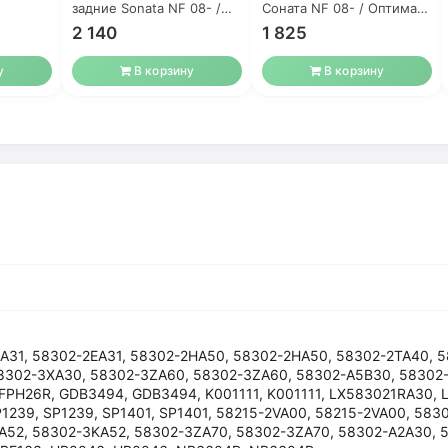
задние Sonata NF 08- /
Соната NF 08- / Оптима
Tucson 08- / Solaris
10- K5
2 140
1 825
у
В корзину
В корзину
EA31, 58302-2EA31, 58302-2HA50, 58302-2HA50, 58302-2TA40, 5
8302-3XA30, 58302-3ZA60, 58302-3ZA60, 58302-A5B30, 58302-
FPH26R, GDB3494, GDB3494, K001111, K001111, LX583021RA30,
1239, SP1239, SP1401, SP1401, 58215-2VA00, 58215-2VA00, 583
A52, 58302-3KA52, 58302-3ZA70, 58302-3ZA70, 58302-A2A30, 