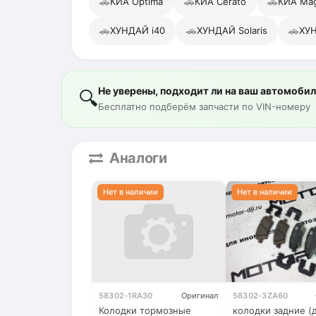
🚗
🚗
🚗
КИА Optima
КИА Cerato
КИА Mag
🚗
🚗
🚗
ХУНДАЙ i40
ХУНДАЙ Solaris
ХУН
Не уверены, подходит ли на ваш автомоби
🔍
Бесплатно подберём запчасти по VIN-номеру
Аналоги
58302-1RA30
Оригинал
58302-3ZA60
Колодки тормозные
колодки задние (д