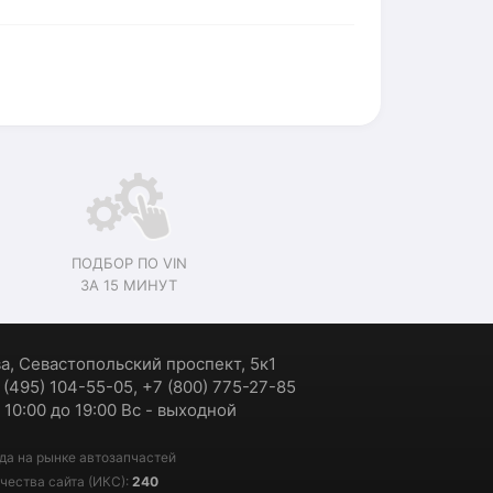
ПОДБОР ПО VIN
ЗА 15 МИНУТ
ва, Севастопольский проспект, 5к1
7 (495) 104-55-05, +7 (800) 775-27-85
 10:00 до 19:00 Вс - выходной
да на рынке автозапчастей
чества сайта (ИКС):
240