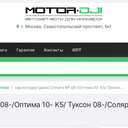
г. Москва, Севастопольский проспект, 5к1
лата
Гарантия
Контакты
ОПТ
стема
зад колодки (диск) Соната NF 08-/Оптима 10- K5/ Туксон...
 08-/Оптима 10- K5/ Туксон 08-/Соля