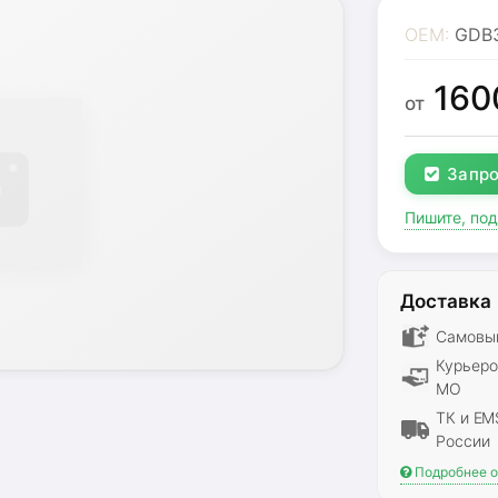
OEM:
GDB
160
от
Запро
Пишите, по
Доставка
Самовыв
Курьеро
МО
ТК и EM
России
Подробнее о 