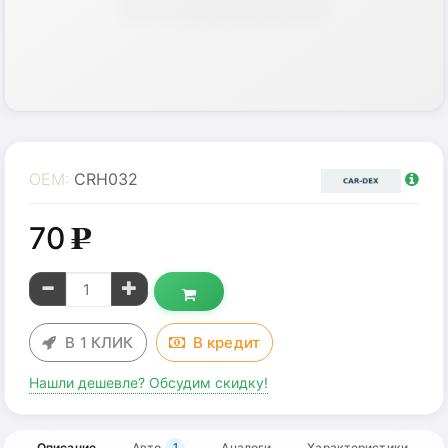
OEM:
CRH032
70
g
В 1 КЛИК
В
кредит
Нашли дешевле? Обсудим скидку!
Описание
Авто
Аналоги
Характеристики
1