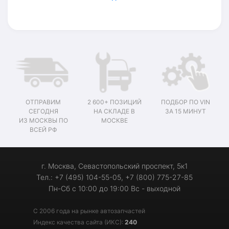
ОТПРАВИМ
2 600+ ПОЗИЦИЙ
ПОДБОР ПО VIN
СЕГОДНЯ
НА СКЛАДЕ В
ЗА 15 МИНУТ
ИЗ МОСКВЫ ПО
МОСКВЕ
ВСЕЙ РФ
г. Москва, Севастопольский проспект, 5к1
Тел.: +7 (495) 104-55-05, +7 (800) 775-27-85
Пн-Сб с 10:00 до 19:00 Вс - выходной
С 2006 года на рынке автозапчастей
Индекс качества сайта (ИКС):
240