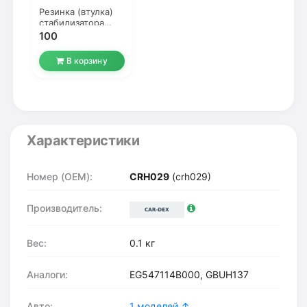
Резинка (втулка)
стабилизатора
переднего Porter
100
В корзину
Характеристики
Номер (OEM):
CRH029
(crh029)
Производитель:
Вес:
0.1 кг
Аналоги:
EG547114B000, GBUH137
Авто:
1 моделей ↑