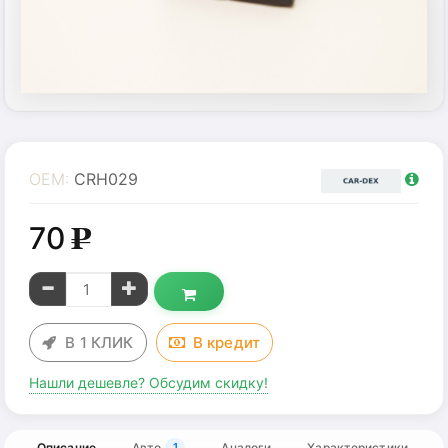
OEM:
CRH029
70
g
В 1 КЛИК
В
кредит
Нашли дешевле? Обсудим скидку!
Описание
Авто
Аналоги
Характеристики
1