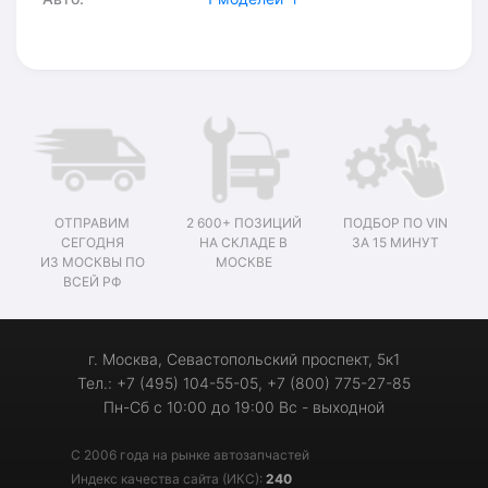
ОТПРАВИМ
2 600+ ПОЗИЦИЙ
ПОДБОР ПО VIN
СЕГОДНЯ
НА СКЛАДЕ В
ЗА 15 МИНУТ
ИЗ МОСКВЫ ПО
МОСКВЕ
ВСЕЙ РФ
г. Москва, Севастопольский проспект, 5к1
Тел.: +7 (495) 104-55-05, +7 (800) 775-27-85
Пн-Сб с 10:00 до 19:00 Вс - выходной
С 2006 года на рынке автозапчастей
Индекс качества сайта (ИКС):
240