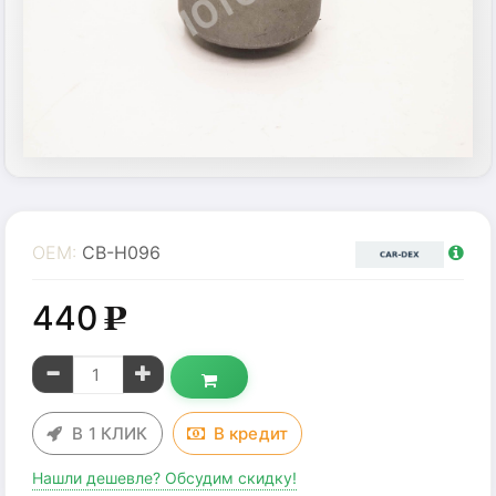
OEM:
CB-H096
440
g
В 1 КЛИК
В
кредит
Нашли дешевле? Обсудим скидку!