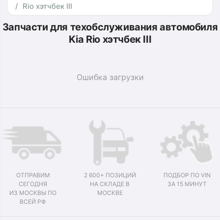
Rio хэтчбек III
Запчасти для техобслуживания автомобиля
Kia Rio хэтчбек III
Ошибка загрузки
ОТПРАВИМ
2 600+ ПОЗИЦИЙ
ПОДБОР ПО VIN
СЕГОДНЯ
НА СКЛАДЕ В
ЗА 15 МИНУТ
ИЗ МОСКВЫ ПО
МОСКВЕ
ВСЕЙ РФ