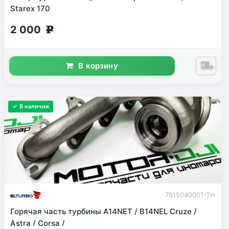
Starex 170
2 000
g
В корзину
✓ В наличии
7815040001-TH
Горячая часть турбины A14NET / B14NEL Cruze /
Astra / Corsa /