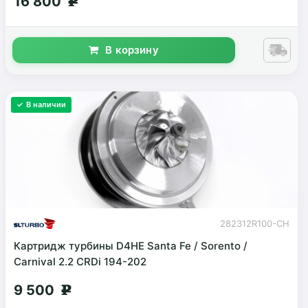
16 800
g
В корзину
✓ В наличии
282312R100-CH
Картридж турбины D4HE Santa Fe / Sorento /
Carnival 2.2 CRDi 194-202
9 500
g