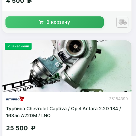
4 500
g
В корзину
✓ В наличии
25184399
Турбина Chevrolet Captiva / Opel Antara 2.2D 184 /
163лс A22DM / LNQ
25 500
g