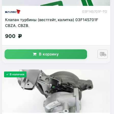
03F145701F-TG
Клапан турбины (вестгейт, калитка) 03F145701F
CBZA, CBZB,
900
g
В корзину
✓ В наличии