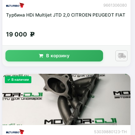
9661306080
Турбина HDi Multijet JTD 2,0 CITROEN PEUGEOT FIAT
19 000
g
В корзину
✓ В наличии
53039880123-TH