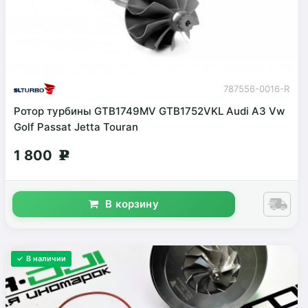
787556-0016-R
Ротор турбины GTB1749MV GTB1752VKL Audi A3 Vw
Golf Passat Jetta Touran
1 800
g
В корзину
✓ В наличии