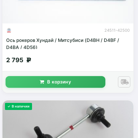
24511-42500
Ось рокеров Хундай / Митсубиси (D4BH / D4BF /
D4BA / 4D56)
2 795
g
В корзину
✓ В наличии