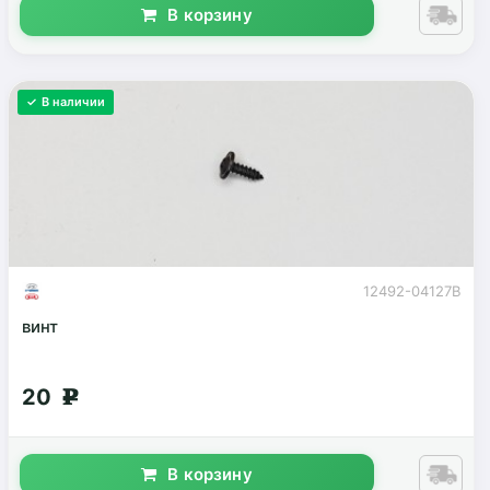
В корзину
✓ В наличии
12492-04127B
винт
20
g
В корзину