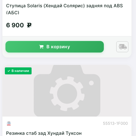
Ступица Solaris (Хендай Солярис) задняя под ABS
(АБС)
6 900
g
В корзину
✓ В наличии
55513-1F000
Резинка стаб зад Хундай Туксон