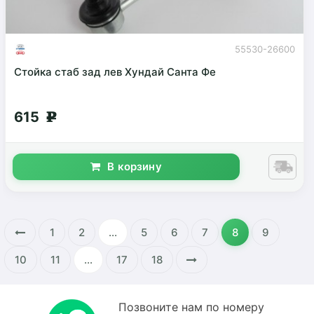
55530-26600
Стойка стаб зад лев Хундай Санта Фе
615
g
В корзину
1
2
...
5
6
7
8
9
10
11
...
17
18
Позвоните нам по номеру