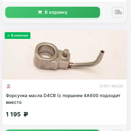
В корзину
✓ В наличии
21151-4A500
Форсунка масла D4CB (с поршнем 4A600 подходит
вместо
1 195
g