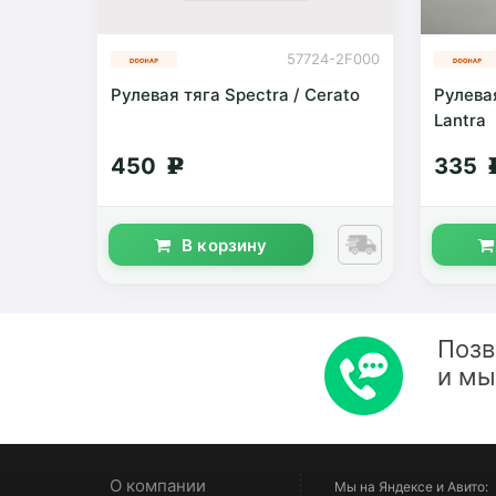
57724-2F000
Рулевая тяга Spectra / Cerato
Рулевая
Lantra
450
335
g
В корзину
Позв
и м
О компании
Мы на Яндексе и Авито: