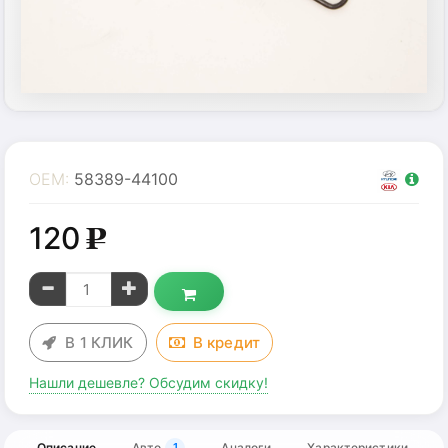
OEM:
58389-44100
120
g
В 1 КЛИК
В
кредит
Нашли дешевле? Обсудим скидку!
Описание
Авто
Аналоги
Характеристики
1