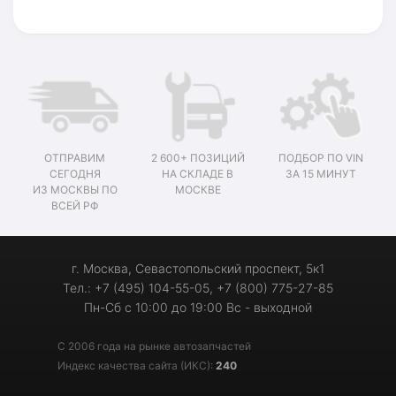
ОТПРАВИМ
2 600+ ПОЗИЦИЙ
ПОДБОР ПО VIN
СЕГОДНЯ
НА СКЛАДЕ В
ЗА 15 МИНУТ
ИЗ МОСКВЫ ПО
МОСКВЕ
ВСЕЙ РФ
г. Москва, Севастопольский проспект, 5к1
Тел.: +7 (495) 104-55-05, +7 (800) 775-27-85
Пн-Сб с 10:00 до 19:00 Вс - выходной
С 2006 года на рынке автозапчастей
Индекс качества сайта (ИКС):
240