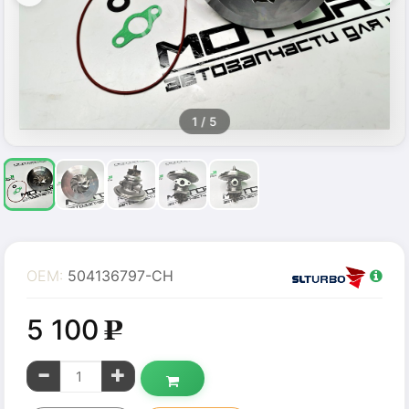
1
/ 5
OEM:
504136797-CH
5 100
g