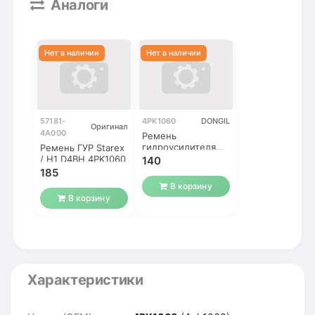
Аналоги
57181-
4PK1060
DONGIL
Оригинал
4A000
Ремень
гидроусилителя
Ремень ГУР Starex
(ГУРа) 4PK1060
/ H1 D4BH 4PK1060
140
Starex / H1 2.5D
185
D4BH
В корзину
В корзину
Характеристики