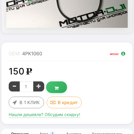
OEM:
4PK1060
150
g
В 1 КЛИК
В
кредит
Нашли дешевле? Обсудим скидку!
Описание
Авто
Аналоги
Характеристики
1