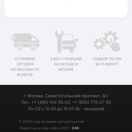
ОТПРАВИМ
2 600+ ПОЗИЦИЙ
ПОДБОР ПО VIN
СЕГОДНЯ
НА СКЛАДЕ В
ЗА 15 МИНУТ
ИЗ МОСКВЫ ПО
МОСКВЕ
ВСЕЙ РФ
г. Москва, Севастопольский проспект, 5к1
Тел.: +7 (495) 104-55-05, +7 (800) 775-27-85
Пн-Сб с 10:00 до 19:00 Вс - выходной
С 2006 года на рынке автозапчастей
Индекс качества сайта (ИКС):
240