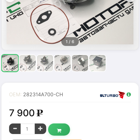
1
/ 6
OEM:
282314A700-CH
7 900
g