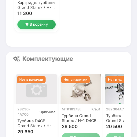
Картридж турбины
Grand Starex / H-1
D4CB 2012- EURO5
11 300
В корзину
Комплектующие
28230-
MTK1837SL
Krauf
282304A700
SLT
Оригинал
4A700
Турбина Grand
Турбина D4CB
Starex / H-1 D4CB
Grand Starex, Н
Турбина D4CB
2012- (Гранд
2012- EURO 5
Grand Starex / H-1
26 500
20 500
Старекс / Н-1)
(Гранд Старекс)
29 650
EURO
2012-