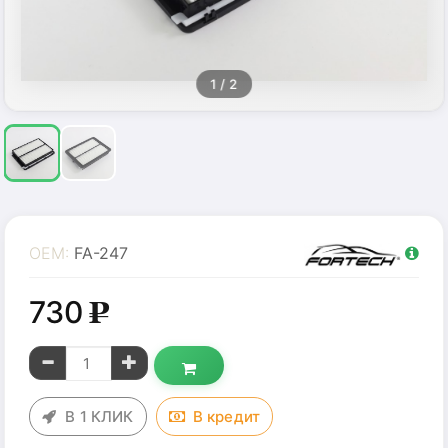
1
/ 2
OEM:
FA-247
730
g
В 1 КЛИК
В
кредит