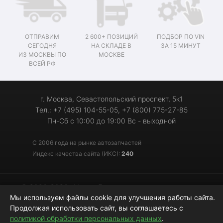
ОТПРАВИМ
2 600+ ПОЗИЦИЙ
ПОДБОР ПО VIN
СЕГОДНЯ
НА СКЛАДЕ В
ЗА 15 МИНУТ
ИЗ МОСКВЫ ПО
МОСКВЕ
ВСЕЙ РФ
г. Москва, Севастопольский проспект, 5к1
Тел.: +7 (495) 104-55-05, +7 (800) 775-27-85
Пн-Сб с 10:00 до 19:00 Вс - выходной
С 2006 года на рынке автозапчастей
Индекс качества сайта (ИКС):
240
© 2006-2026 «Мотор-Джи» - запчасти для иномарок
Мы используем файлы cookie для улучшения работы сайта.
Продолжая использовать сайт, вы соглашаетесь с
политикой обработки персональных данных
.