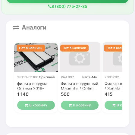
8 (800) 775-27-85
Аналоги
28113-C1100
Оригинал
PAA097
Parts-Mall
2001202
A
фильтр воздуха
Фильтр воздушный
Фильтр воздуш
Оптима 2016-
Magentis / Optima
/ Sonata / Opti
16- / Sonata 14-
16-
1 140
500
415
В корзину
В корзину
В корзину