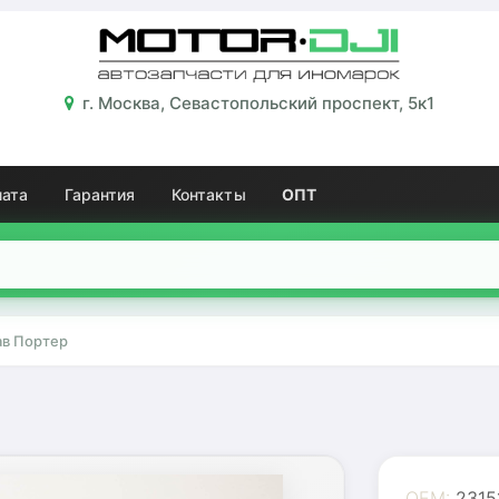
г. Москва, Севастопольский проспект, 5к1
лата
Гарантия
Контакты
ОПТ
ав Портер
OEM:
2315