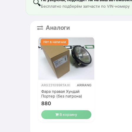
🔍
Бесплатно подберём запчасти по VIN-номеру
Аналоги
ARG231099RTAXI
ARIRANG
Фара правая Хундай
Портер (без патрона)
880
В корзину