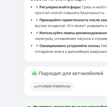
📌
Регулярно мойте фары:
Грязь и налёт
простой способ повысить безопасность.
📌
Проверяйте герметичность после за
внутри конденсат. Это может указывать 
📌
Используйте лампы рекомендованно
перегреву, оплавлению патрона и отража
📌
Своевременно устраняйте сколы:
Неб
попадание влаги и дальнейшее разрушен
Подходит для автомобилей
🚗
HYUNDAI H100/Porter
Не уверены, подходит ли на ваш автомоби