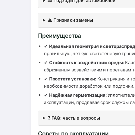
🚗 Подходит для автомобилей
⚠️ Признаки замены
Преимущества
✔
Идеальная геометрия и светораспред
правильную, чёткую светотеневую грани
✔
Стойкость к воздействию среды:
Каче
абразивным воздействиям и перепадам т
✔
Простота установки:
Конструкция и то
необходимости доработок или подгонки.
✔
Надёжная герметизация:
Уплотнители
эксплуатации, продлевая срок службы ла
❓ FAQ: частые вопросы
Советы по эксплуатации