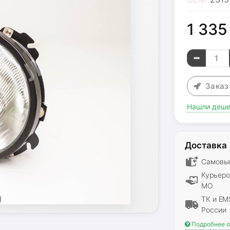
1 33
Зака
Нашли деше
Доставка
Самовыв
Курьеро
МО
ТК и EM
России
Подробнее о 