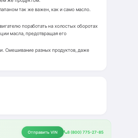
тем же продуктом.
паном так же важен, как и само масло.
вигателю поработать на холостых оборотах
ции масла, предотвращая его
ти. Смешивание разных продуктов, даже
Отправить VIN
8 (800) 775-27-85