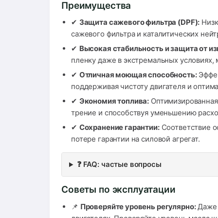
Преимущества
✔
Защита сажевого фильтра (DPF):
Низк
сажевого фильтра и каталитических нейт
✔
Высокая стабильность и защита от из
пленку даже в экстремальных условиях,
✔
Отличная моющая способность:
Эффек
поддерживая чистоту двигателя и оптим
✔
Экономия топлива:
Оптимизированная 
трение и способствуя уменьшению расхо
✔
Сохранение гарантии:
Соответствие оф
потере гарантии на силовой агрегат.
❓ FAQ: частые вопросы
Советы по эксплуатации
📌
Проверяйте уровень регулярно:
Даже 