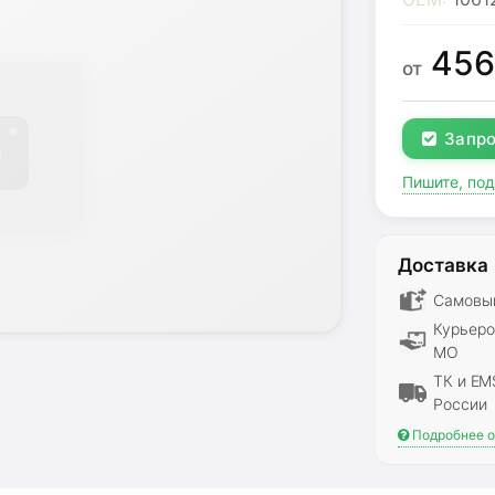
45
от
Запро
Пишите, по
Доставка
Самовыв
Курьеро
МО
ТК и EM
России
Подробнее о 