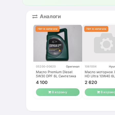
Аналоги
05200-00620
Оригинал
1061004
Hyun
Масло Premium Diesel
Масло моторное 
5W30 DPF 6L Cинтетика
HD Ultra 10W40 6L
синтетика
4 100
2 620
В корзину
В корзин