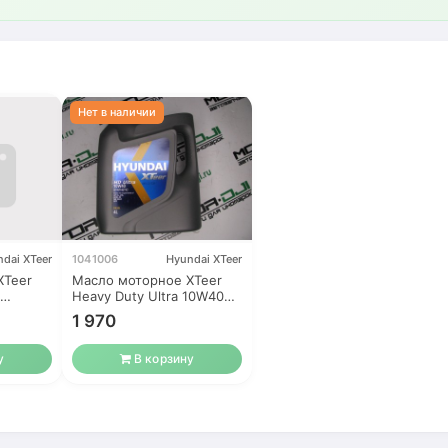
dai XTeer
1041006
Hyundai XTeer
XTeer
Масло моторное XTeer
Heavy Duty Ultra 10W40
4L синтетика
1 970
у
В корзину