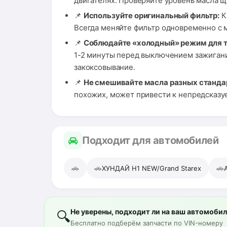
двигателях. Проверяйте уровень масла 
📌
Используйте оригинальный фильтр:
К
Всегда меняйте фильтр одновременно с 
📌
Соблюдайте «холодный» режим для 
1-2 минуты перед выключением зажигани
закоксовывание.
📌
Не смешивайте масла разных станда
похожих, может привести к непредсказу
Подходит для автомобилей
🚗
🚗
🚗
ХУНДАЙ H1 NEW/Grand Starex
Не уверены, подходит ли на ваш автомоби
🔍
Бесплатно подберём запчасти по VIN-номеру