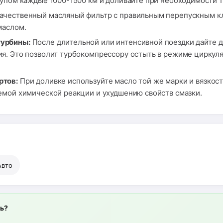
щупом каждые 1000-1500 км и доливайте при необходимости 
ачественный масляный фильтр с правильным перепускным кла
маслом.
турбины:
После длительной или интенсивной поездки дайте д
я. Это позволит турбокомпрессору остыть в режиме циркуля
ртов:
При доливке используйте масло той же марки и вязкос
емой химической реакции и ухудшению свойств смазки.
Авто
ль?