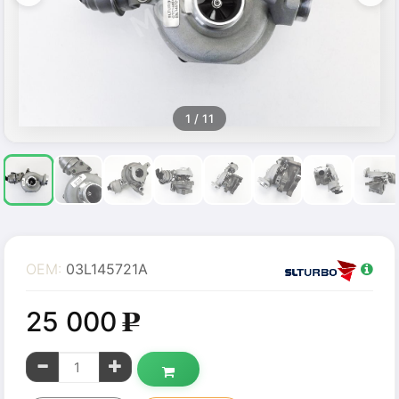
1
/ 11
OEM:
03L145721A
25 000
g