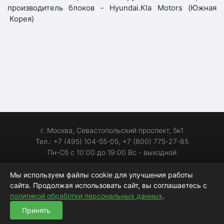
производитель блоков - Hyundai.KIa Motors (Южная
Корея)
г. Москва, Севастопольский проспект, 5к1
Тел.: +7 (495) 104-55-05, +7 (800) 775-27-85
Пн-Сб с 10:00 до 19:00 Вс - выходной
Мы используем файлы cookie для улучшения работы
С 2006 года на рынке автозапчастей
сайта. Продолжая использовать сайт, вы соглашаетесь с
Индекс качества сайта (ИКС):
240
политикой обработки персональных данных
.
Принять
© 2006-2026 «Мотор-Джи» - запчасти для иномарок